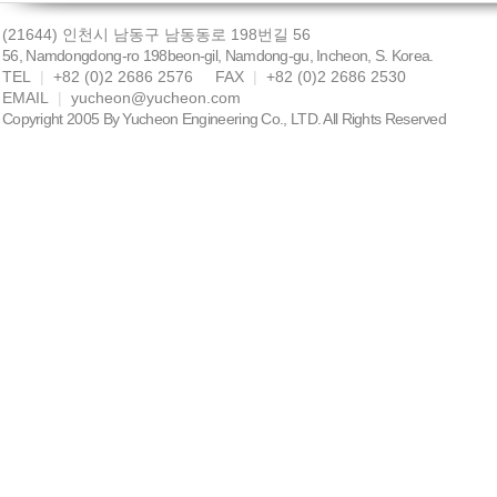
(21644) 인천시 남동구 남동동로 198번길 56
56, Namdongdong-ro 198beon-gil, Namdong-gu, Incheon, S. Korea.
TEL
|
+82 (0)2 2686 2576 FAX
|
+82 (0)2 2686 2530
EMAIL
|
yucheon@yucheon.com
Copyright 2005 By Yucheon Engineering Co., LTD. All Rights Reserved